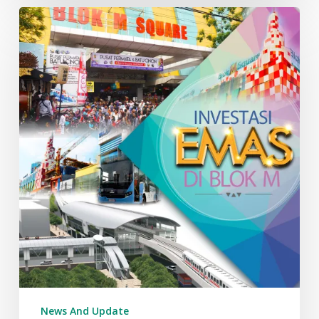
Investasi
“Emas”
di
Blok
M
Square
News And Update