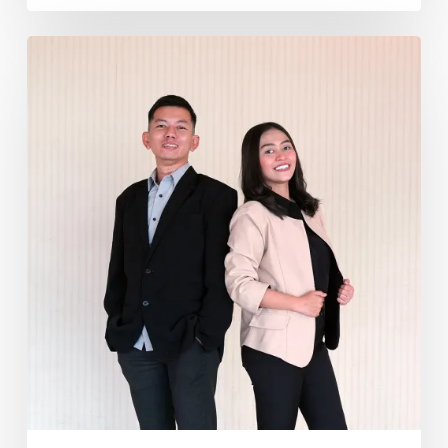
Tempat
terlengkap
untuk
berbelanja
fashion